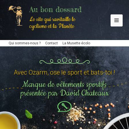
Au bon dossard
Le site qui ravitaille le
cyclisme et la Planète
Qui sommes-nous ?
Contact
La Musette écolo
Avec Ozarm, ose le sport et bats-toi !
Marque de vêtements sportifs
présentée par David Chateaux